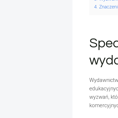
4.
Znaczeni
Spec
wyda
Wydawnictwa
edukacyjnyc
wyzwań, któ
komercyjny