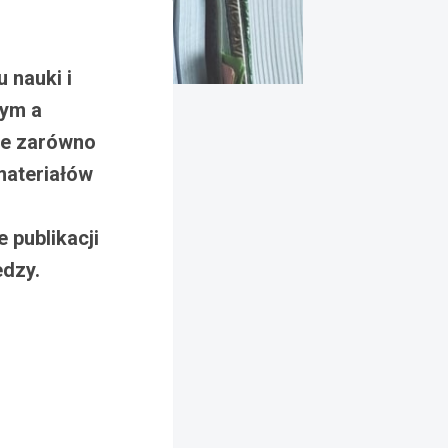
 nauki i
wym a
je zarówno
materiałów
 publikacji
edzy.