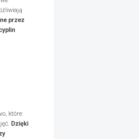
owe
żliwiają
ne przez
yplin
o, które
jęć.
Dzięki
zy