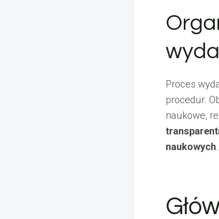
Orga
wyda
Proces wyda
procedur. O
naukowe, re
transparent
naukowych
.
Głów