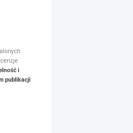
talonych
ecenzje
elność i
 publikacji