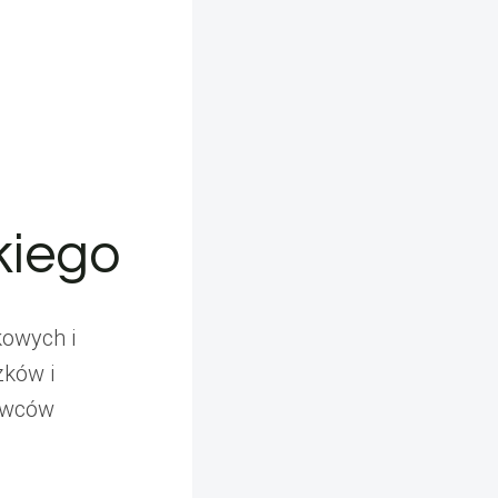
kiego
kowych i
zków i
dawców