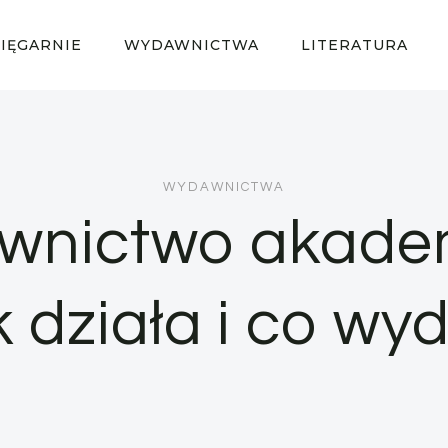
SIĘGARNIE
WYDAWNICTWA
LITERATURA
WYDAWNICTWA
nictwo akade
k działa i co wy