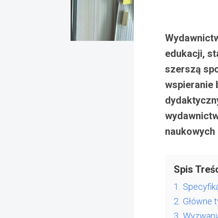
Wydawnictw
edukacji, 
szerszą spo
wspieranie 
dydaktyczn
wydawnictwa
naukowych o
Spis Treśc
1.
Specyfik
2.
Główne t
3.
Wyzwania