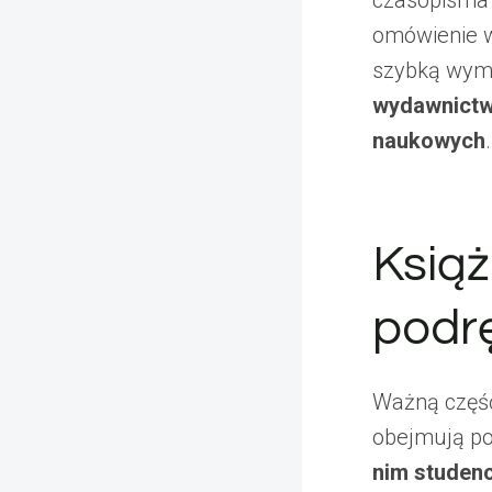
czasopisma 
omówienie w
szybką wym
wydawnictw
naukowych
.
Książ
podr
Ważną część
obejmują po
nim studenc