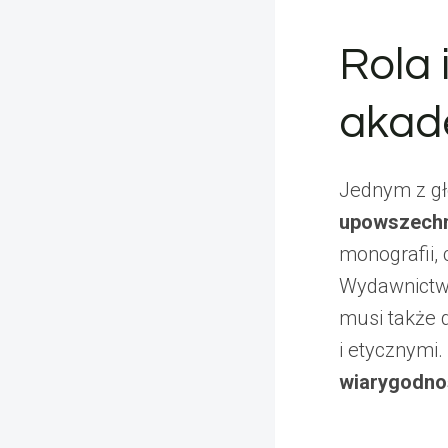
Rola
akad
Jednym z gł
upowszechn
monografii,
Wydawnictwo
musi także 
i etycznymi.
wiarygodnoś