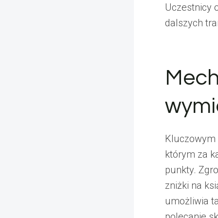
Uczestnicy 
dalszych tra
Mech
wymi
Kluczowym 
którym za k
punkty. Zgr
zniżki na ks
umożliwia t
polecanie s