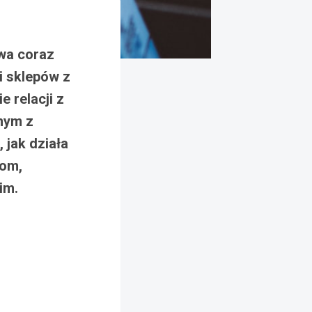
ywa coraz
i sklepów z
 relacji z
dnym z
 jak działa
kom,
im.