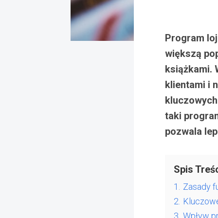
Program loj
większą pop
książkami. 
klientami i
kluczowych 
taki progra
pozwala lep
Spis Treśc
1.
Zasady f
2.
Kluczowe
3.
Wpływ pr