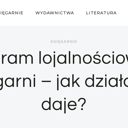
SIĘGARNIE
WYDAWNICTWA
LITERATURA
KSIĘGARNIE
ram lojalności
arni – jak dział
daje?