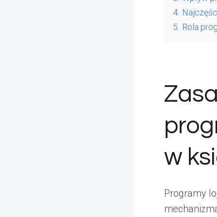
4.
Najczęści
5.
Rola prog
Zasa
prog
w ks
Programy loj
mechanizmac