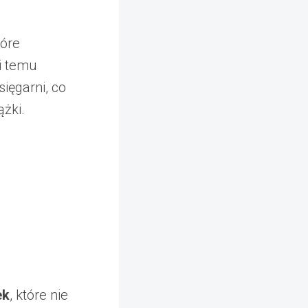
tóre
i temu
ięgarni, co
ążki.
ek
, które nie