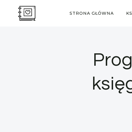
Przejdź
do
STRONA GŁÓWNA
K
treści
Prog
księg