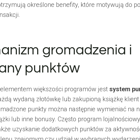
otrzymują określone benefity, które motywują do po
nsakcji.
anizm gromadzenia i
any punktów
elementem większości programów jest
system pu
ażdą wydaną złotówkę lub zakupioną książkę klient
omadzone punkty można następnie wymieniać na n
iążki lub inne bonusy. Często program lojalnościowy
akże uzyskanie dodatkowych punktów za aktywności
klepu znajomym czy udział w wybranych wydarzeni