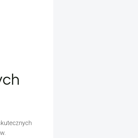
ych
 skutecznych
w.