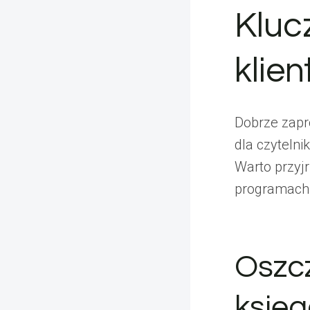
Kluc
klie
Dobrze zapr
dla czytelni
Warto przyj
programach
Oszcz
księg