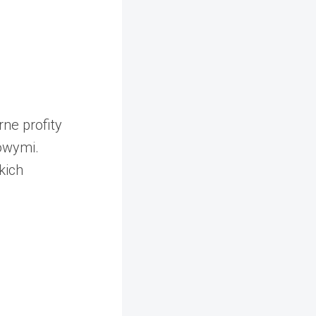
ne profity
towymi.
kich