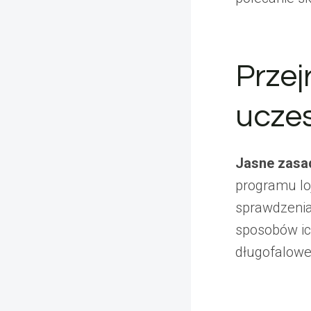
Przej
ucze
Jasne zasad
programu lo
sprawdzenia
sposobów ich
długofaloweg