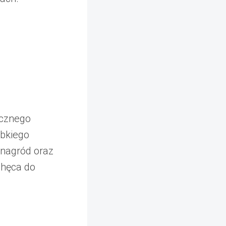
ecznego
ybkiego
nagród oraz
chęca do