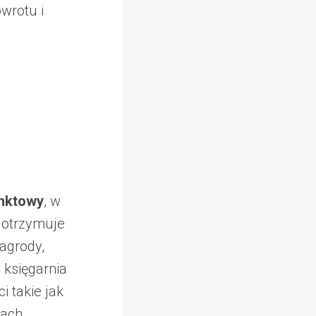
wrotu i
nktowy
, w
 otrzymuje
agrody,
 księgarnia
 takie jak
ach.