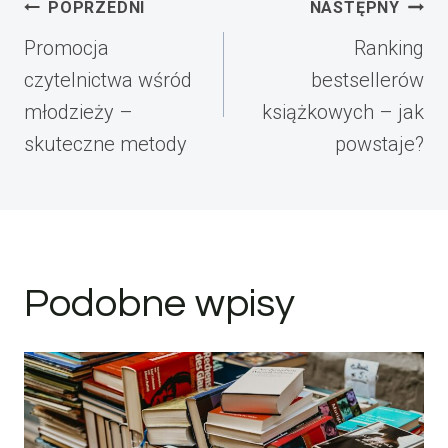
Nawigacja
POPRZEDNI
NASTĘPNY
wpisu
Promocja
Ranking
czytelnictwa wśród
bestsellerów
młodzieży –
książkowych – jak
skuteczne metody
powstaje?
Podobne wpisy