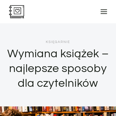
Przejdź
do
treści
KSIĘGARNIE
Wymiana książek –
najlepsze sposoby
dla czytelników